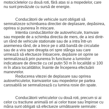
motocicletelor cu două roti, fără 
atas si a mopedelor, care 
nu sunt prevăzute cu sursă de energie.
Conducătorii de vehicule sunt obligati să 
semnalizeze schimbarea directiei de 
deplasare, depăsirea, 
oprirea si punerea în miscare.
Intentia conducătorilor de autovehicule, tramvaie 
sau mopede de a schimba directia de mers, de a iesi dintr-
un rând de vehicule stationate sau de a intra într-un 
asemenea rând, de a trece pe o altă bandă de circulatie 
sau de a vira spre dreapta ori spre stânga sau care 
urmează să efectueze întoarcere, depăsire ori oprire se 
semnalizează prin punerea în functiune a luminilor 
indicatoare de directie cu cel putin 50 m în localităti si 100 
m în afara localitătilor, înainte de începerea efectuării 
manevrelor.
Reducerea vitezei de deplasare sau oprirea 
autovehiculelor, tramvaielor sau mopedelor pe partea 
carosabilă se semnalizează cu lumina rosie din spate.
Conducătorii vehiculelor cu două roti, precum si ai 
celor cu tractiune animală ori ai celor trase sau împinse cu 
mâna sunt obligati să efectueze următoarele semnale: