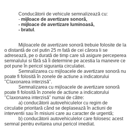
Conducătorii de vehicule semnalizează cu:
-
 mijloace de avertizare sonoră,
- mijloace de avertizare luminoasă,
- bratul
.
Mijloacele de avertizare sonoră trebuie folosite de la 
o distantă de cel putin 25 m fată de cei cărora li se 
adresează, pe o durată de timp care să asigure perceperea 
semnalului si fără să îi determine pe acestia la manevre ce 
pot pune în pericol siguranta circulatiei.
Semnalizarea cu mijloacele de avertizare sonoră nu 
poate fi folosită în zonele de actiune a indicatorului 
"Claxonarea interzisă".
Semnalizarea cu mijloacele de avertizare sonoră 
poate fi folosită în zonele de 
actiune a indicatorului 
"Claxonarea interzisă" numai de către:
a) conducătorii autovehiculelor cu regim de 
circulatie prioritară când se deplasează în actiuni de 
interventii sau în misiuni care au caracter de urgentă;
b) conducătorii autovehiculelor care folosesc acest 
semnal pentru evitarea unui pericol imediat.