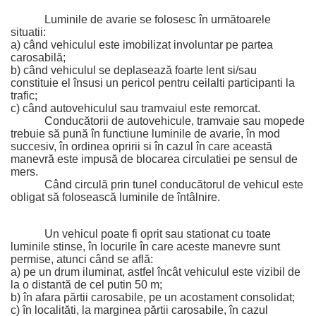
Luminile de avarie se folosesc în următoarele 
situatii:
a) când vehiculul este imobilizat involuntar pe partea 
carosabilă;
b) când vehiculul se deplasează foarte lent si/sau 
constituie el însusi un pericol pentru ceilalti participanti la 
trafic;
c) când autovehiculul sau tramvaiul este remorcat.
Conducătorii de autovehicule, tramvaie sau mopede 
trebuie să pună în functiune luminile de avarie, în mod 
succesiv, în ordinea opririi si în cazul în care această 
manevră este impusă de blocarea circulatiei pe sensul de 
mers.
Când circulă prin tunel conducătorul de vehicul este 
obligat să folosească luminile de întâlnire.
Un vehicul poate fi oprit sau stationat cu toate 
luminile stinse, în locurile în care aceste manevre sunt 
permise, atunci când se află:
a) pe un drum iluminat, astfel încât vehiculul este vizibil de 
la o distantă de cel putin 50 m;
b) în afara părtii carosabile, pe un acostament consolidat;
c) în localităti, la marginea părtii carosabile, în cazul 