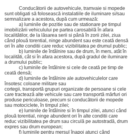
Conducătorii de autovehicule, tramvaie si mopede 
sunt obligati să folosească 
instalatiile de iluminare si/sau 
semnalizare a acestora, după cum urmează:
a) luminile de pozitie sau de stationare pe timpul 
imobilizării vehiculului pe partea carosabilă în afara 
localitătilor, de la lăsarea serii si până în zorii zilei, ziua 
când plouă torential, ninge abundent sau este ceată densă 
ori în alte conditii care reduc vizibilitatea pe drumul public;
b) luminile de întâlnire sau de drum, în mers, atât în 
localităti, cât si în afara acestora, după gradul de iluminare 
a drumului public;
c) luminile de întâlnire si cele de ceată pe timp de 
ceată densă;
d) luminile de întâlnire ale autovehiculelor care 
însotesc coloane militare sau
cortegii, transportă grupuri organizate de persoane si cele 
care tractează alte vehicule sau care transportă mărfuri ori 
produse periculoase, precum si conducătorii de mopede 
sau motociclete, în timpul zilei;
e) luminile de întâlnire si în timpul zilei, atunci când 
plouă torential, ninge 
abundent ori în alte conditii care 
reduc vizibilitatea pe drum sau circulă pe autostradă, drum 
expres sau drum european;
f) luminile pentru mersul înapoi atunci când 