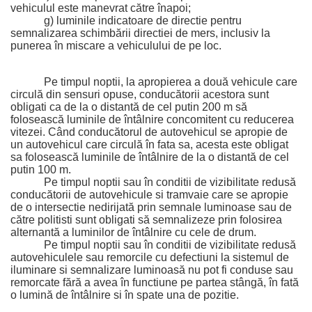
vehiculul este manevrat către înapoi;
g) luminile indicatoare de directie pentru 
semnalizarea schimbării directiei de 
mers, inclusiv la 
punerea în miscare a vehiculului de pe loc.
Pe timpul noptii, la apropierea a două vehicule care 
circulă din sensuri opuse, 
conducătorii acestora sunt 
obligati ca de la o distantă de cel putin 200 m să 
folosească luminile de întâlnire concomitent cu reducerea 
vitezei. Când conducătorul de autovehicul se apropie de 
un autovehicul care circulă în fata sa, acesta este obligat 
sa folosească luminile de întâlnire de la o distantă de cel 
putin 100 m.
Pe timpul noptii sau în conditii de vizibilitate redusă 
conducătorii de autovehicule si tramvaie care se apropie 
de o intersectie nedirijată prin semnale luminoase sau de 
către politisti sunt obligati să semnalizeze prin folosirea 
alternantă a luminilor de întâlnire cu cele de drum.
Pe timpul noptii sau în conditii de vizibilitate redusă 
autovehiculele sau remorcile cu defectiuni la sistemul de 
iluminare si semnalizare luminoasă nu pot fi conduse sau 
remorcate fără a avea în functiune pe partea stângă, în fată 
o lumină de întâlnire si în spate una de pozitie.